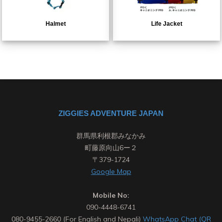
Halmet
Life Jacket
ZIGGIES ADVENTURE JAPAN
群馬県利根郡みなかみ
町藤原向山6ー２
〒379-1724
Google Map
Mobile No:
090-4448-6741
080-9455-2660 (For English and Nepali)
WhatsApp Chat (QR