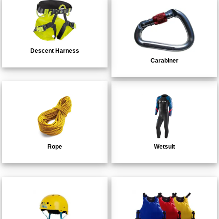
Descent Harness
Carabiner
Rope
Wetsuit