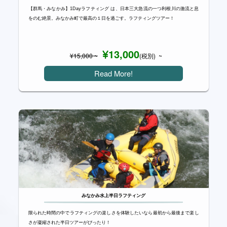
【群馬・みなかみ】1Dayラフティング は、日本三大急流の一つ利根川の激流と息
をのむ絶景。みなかみ町で最高の１日を過ごす。ラフティングツアー！
13,000
¥
15,000
~
(税別) ~
Read More!
みなかみ水上半日ラフティング
限られた時間の中でラフティングの楽しさを体験したいなら最初から最後まで楽し
さが凝縮された半日ツアーがぴったり！