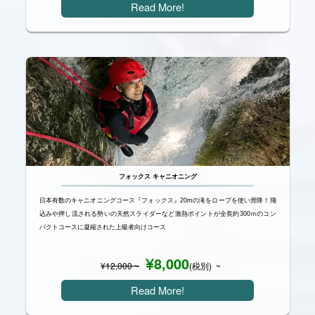
Read More!
フォックス キャニオニング
日本有数のキャニオニングコース『フォックス』20mの滝をロープを使い滑降！飛
込みや押し流される勢いの天然スライダーなど激熱ポイントが全長約300ｍのコン
パクトコースに凝縮された上級者向けコース
8,000
¥
12,000
~
(税別) ~
Read More!