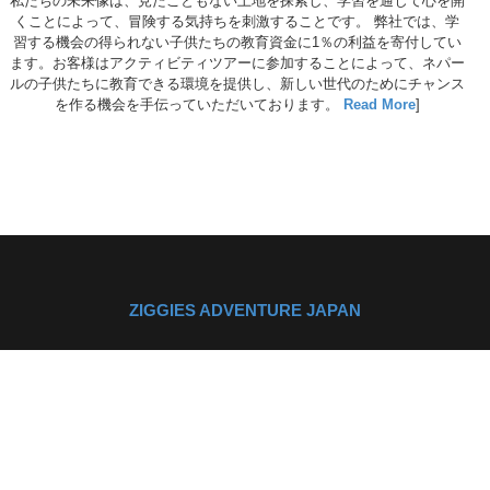
私たちの未来像は、見たこともない土地を探索し、学習を通じて心を開
くことによって、冒険する気持ちを刺激することです。 弊社では、学
習する機会の得られない子供たちの教育資金に1％の利益を寄付してい
ます。お客様はアクティビティツアーに参加することによって、ネパー
ルの子供たちに教育できる環境を提供し、新しい世代のためにチャンス
を作る機会を手伝っていただいております。
Read More
]
ZIGGIES ADVENTURE JAPAN
群馬県利根郡みなかみ
町藤原向山6ー２
〒379-1724
Google Map