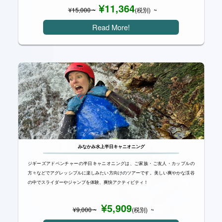
11,364
¥
15,000
~
(税別) ~
Read More!
みなかみ水上半日キャニオニング
ジギーズアドベンチャーの半日キャニオニングは、ご家族・ご友人・カップルの
方々などでアグレッシブルに楽しみたい方向けのツアーです。美しい爽やかな渓谷
の中でスライダーやジャンプを体験、爽快アクティビティ！
5,909
¥
9,000
~
(税別) ~